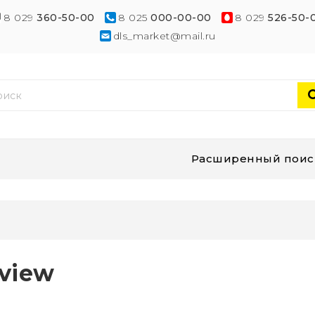
8 029
360-50-00
8 025
000-00-00
8 029
526-50-
dls_market@mail.ru
Расширенный поис
view