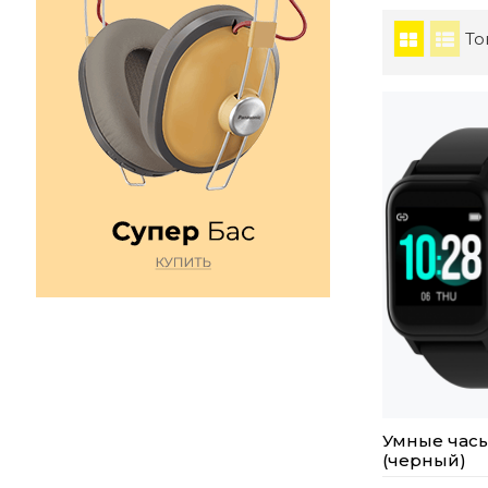
То
Умные часы
(черный)