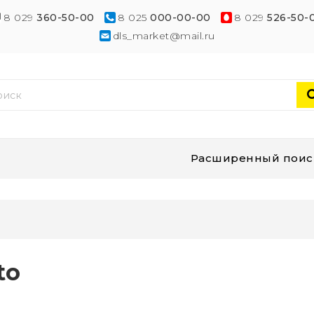
8 029
360-50-00
8 025
000-00-00
8 029
526-50-
dls_market@mail.ru
Расширенный поис
to