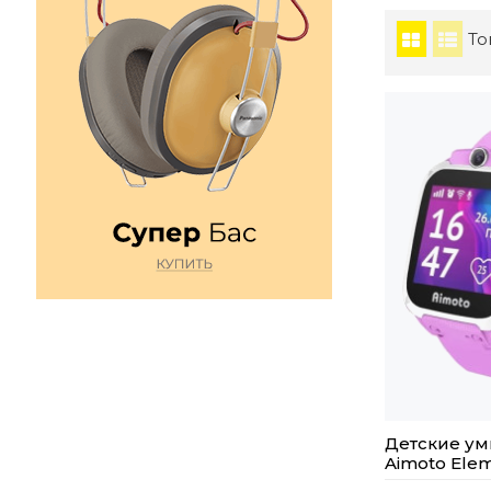
То
Детские ум
Aimoto Ele